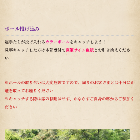
ボール投げ込み
選手たちが投げ入れる
カラーボール
をキャッチしよう！
見事キャッチした方は本部受付で
直筆サイン色紙
とお引き換えくださ
い。
※ボールの取り合いは大変危険ですので、周りのお客さまとは十分に距
離を取ってお座りください
※キャッチする際は席の移動はせず、かならずご自身の席からご参加く
ださい