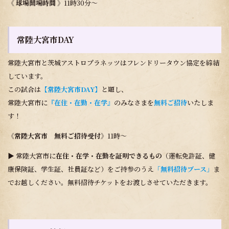
《 球場開場時間 》
11時30分～
常陸大宮市DAY
常陸大宮市と茨城アストロプラネッツはフレンドリータウン協定を締結
しています。
この試合は
【常陸大宮市DAY】
と題し、
常陸大宮市に
『在住・在勤・在学』
のみなさまを
無料ご招待
いたしま
す！
《常陸大宮市 無料ご招待受付》
11時～
▶ 常陸大宮市に
在住・在学・在勤を証明できるもの
（運転免許証、健
康保険証、学生証、社員証など）をご持参のうえ
「無料招待ブース」
ま
でお越しください。無料招待チケットをお渡しさせていただきます。