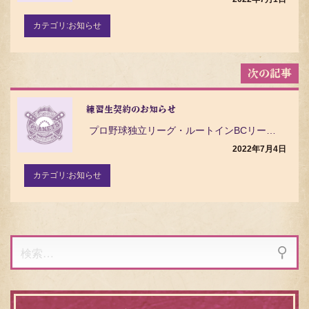
ョ
ン
カテゴリ:
お知らせ
練習生契約のお知らせ
プロ野球独立リーグ・ルートインBCリーグ（Baseball Challenge League）の茨…
2022年7月4日
カテゴリ:
お知らせ
検
索: