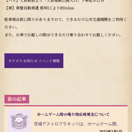
【バス】大宮駅前より「大宮運動公園入口」下車徒歩12分
【車】常磐自動車道 那珂I.Cより約16km
駐車場台数に限りがありますので、できるだけ公共交通機関をご利用く
ださい。
また、お車でお越しの際はできるだけ乗り合わせてお越しください。
カテゴリ:
お知らせ イベント情報
投
稿
ナ
ビ
ホームゲーム時の鳴り物応援規定について
ゲ
茨城アストロプラネッツは、ホームゲーム開催時の各球場での鳴り物応援規定を下記の通りお知らせいたします…
ー
シ
2022年7月1日