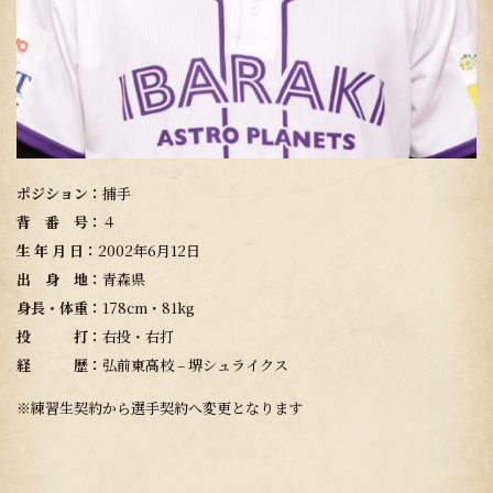
ポジション：
捕手
背 番 号：
４
生 年 月 日：
2002年6月12日
出 身 地：
青森県
身長・体重：
178cm・81kg
投 打：
右投・右打
経 歴：
弘前東高校 – 堺シュライクス
※練習生契約から選手契約へ変更となります