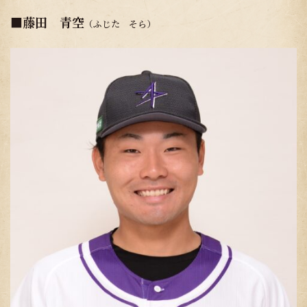
■
藤田 青空
（ふじた そら）