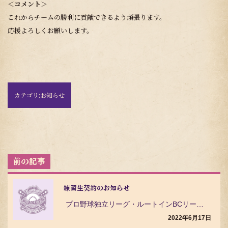
＜コメント＞
これからチームの勝利に貢献できるよう頑張ります。
応援よろしくお願いします。
カテゴリ:
お知らせ
投
稿
ナ
ビ
練習生契約のお知らせ
ゲ
プロ野球独立リーグ・ルートインBCリーグ（Baseball Challenge League）の茨…
ー
シ
2022年6月17日
ョ