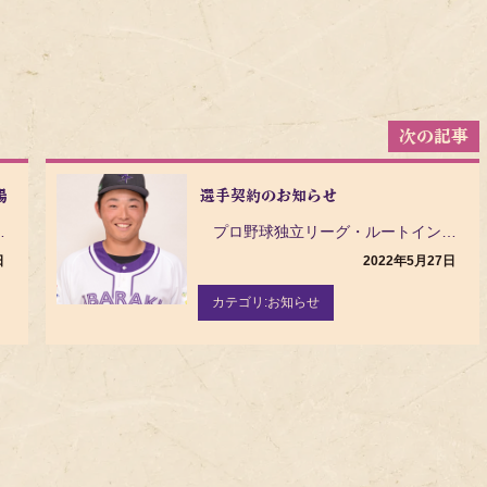
場
選手契約のお知らせ
戦】読売ジャイアンツ（3軍）戦 につ…
プロ野球独立リーグ・ルートインBCリーグ（Baseball Challenge League）の茨…
日
2022年5月27日
カテゴリ:
お知らせ