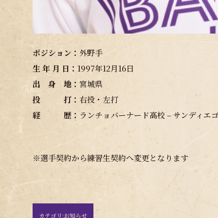
ポジション：
外野手
生 年 月 日：
1997年12月16日
出 身 地：
宮城県
投 打：
右投・左打
経 歴：
ランチョバーナード高校 – サンディエ
※選手契約から練習生契約へ変更となります
カテゴリ:
お知らせ