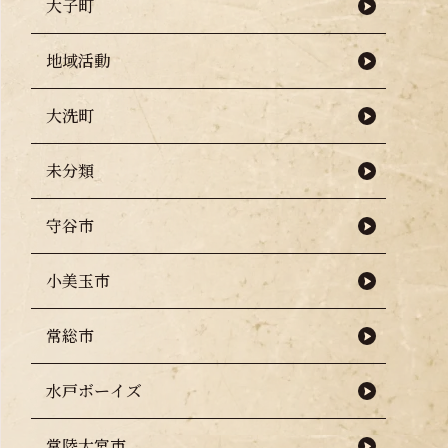
大子町
地域活動
大洗町
未分類
守谷市
小美玉市
常総市
水戸ボーイズ
常陸大宮市