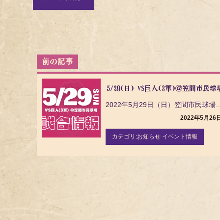
投
稿
ナ
5/29(日) VS巨人(3軍)＠笠間市民球
ビ
ゲ
2022年5月29日（日）笠間市民球場で開催される 【NPB交流
ー
2022年5月26
シ
ョ
カテゴリ:
お知らせ イベント情報
ン