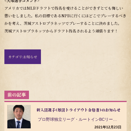
<大塚選手コメント>
アメリカではMLBドラフトで指名を受けることができずとても悔しい
思いをしました。私の目標であるNPBに行くにはどこでプレーするべき
かを考え、茨城アストロプラネッツでプレーすることに決めました。
茨城アストロプラネッツからドラフト指名されるよう頑張ります！
カテゴリ:
お知らせ
投
稿
ナ
ビ
新入団選手(球団トライアウト合格者)のお知らせ
ゲ
プロ野球独立リーグ・ルートインBCリーグ（Baseball Challenge League）の茨…
ー
シ
2021年12月23日