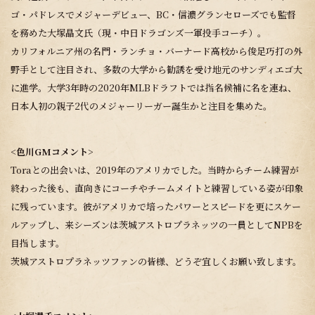
ゴ・パドレスでメジャーデビュー、BC・信濃グランセローズでも監督
を務めた大塚晶文氏（現・中日ドラゴンズ一軍投手コーチ）。
カリフォルニア州の名門・ランチョ・バーナード高校から俊足巧打の外
野手として注目され、多数の大学から勧誘を受け地元のサンディエゴ大
に進学。大学3年時の2020年MLBドラフトでは指名候補に名を連ね、
日本人初の親子2代のメジャーリーガー誕生かと注目を集めた。
<色川GMコメント>
Toraとの出会いは、2019年のアメリカでした。当時からチーム練習が
終わった後も、直向きにコーチやチームメイトと練習している姿が印象
に残っています。彼がアメリカで培ったパワーとスピードを更にスケー
ルアップし、来シーズンは茨城アストロプラネッツの一員としてNPBを
目指します。
茨城アストロプラネッツファンの皆様、どうぞ宜しくお願い致します。