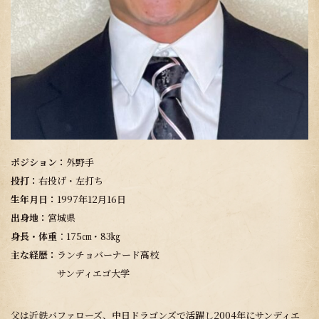
ポジション：
外野手
投打：
右投げ・左打ち
生年月日：
1997年12月16日
出身地：
宮城県
身長・体重
：175㎝・83㎏
主な経歴：
ランチョバーナード高校
サンディエゴ大学
父は近鉄バファローズ、中日ドラゴンズで活躍し2004年にサンディエ