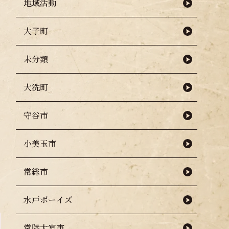
地域活動
大子町
未分類
大洗町
守谷市
小美玉市
常総市
水戸ボーイズ
常陸大宮市