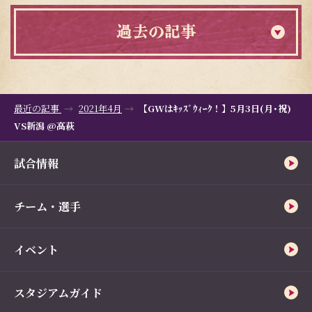
過去の記事
最近の記事
2021年4月
【GWはｷｯｽﾞｳｨｰｸ！】5月3日(月･祝)
VS新潟 @高萩
試合情報
チーム・選手
イベント
スタジアムガイド