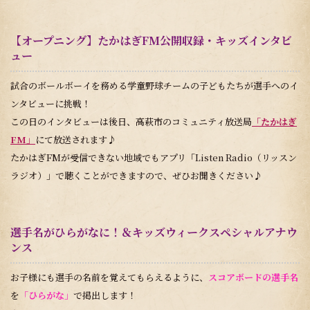
【オープニング】たかはぎFM公開収録・キッズインタビ
ュー
試合のボールボーイを務める学童野球チームの子どもたちが選手へのイ
ンタビューに挑戦！
この日のインタビューは後日、高萩市のコミュニティ放送局
「たかはぎ
FM」
にて放送されます♪
たかはぎFMが受信できない地域でもアプリ「Listen Radio（リッスン
ラジオ）」で聴くことができますので、ぜひお聞きください♪
選手名がひらがなに！＆キッズウィークスペシャルアナウ
ンス
お子様にも選手の名前を覚えてもらえるように、
スコアボードの選手名
を
「ひらがな」
で掲出します！