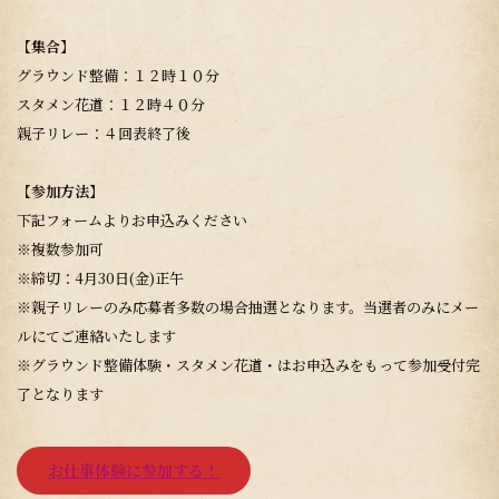
【集合】
グラウンド整備：１２時１０分
スタメン花道：１２時４０分
親子リレー：４回表終了後
【参加方法】
下記フォームよりお申込みください
※複数参加可
※締切：4月30日(金)正午
※親子リレーのみ応募者多数の場合抽選となります。当選者のみにメー
ルにてご連絡いたします
※グラウンド整備体験・スタメン花道・はお申込みをもって参加受付完
了となります
お仕事体験に参加する！