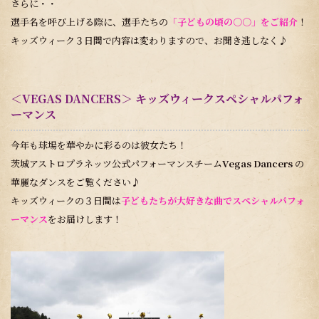
さらに・・
選手名を呼び上げる際に、選手たちの
「子どもの頃の○○」をご紹介
！
キッズウィーク３日間で内容は変わりますので、お聞き逃しなく♪
＜VEGAS DANCERS＞ キッズウィークスペシャルパフォ
ーマンス
今年も球場を華やかに彩るのは彼女たち！
茨城アストロプラネッツ公式パフォーマンスチーム
Vegas Dancers
の
華麗なダンスをご覧ください♪
キッズウィークの３日間は
子どもたちが大好きな曲でスペシャルパフォ
ーマンス
をお届けします！