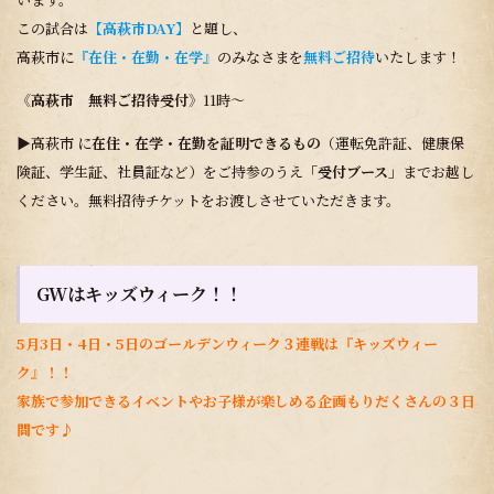
この試合は
【高萩市DAY】
と題し、
高萩市に
『在住・在勤・在学』
のみなさまを
無料ご招待
いたします！
《高萩市 無料ご招待受付》
11時～
▶高萩市 に
在住・在学・在勤を証明できるもの
（運転免許証、健康保
険証、学生証、社員証など）をご持参のうえ
「受付ブース」
までお越し
ください。無料招待チケットをお渡しさせていただきます。
GWはキッズウィーク！！
5月3日・4日・5日のゴールデンウィーク３連戦は『キッズウィー
ク』！！
家族で参加できるイベントやお子様が楽しめる企画もりだくさんの３日
間です♪