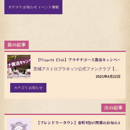
カテゴリ:
お知らせ イベント情報
投
稿
ナ
ビ
【Planets Club】プラチナコース復活キャンペーン！
ゲ
茨城アストロプラネッツ公式ファンクラブ【Planets Club】の超豪華＆お得コース・「プラチナコ…
ー
シ
2021年4月22日
ョ
ン
カテゴリ:
お知らせ
【フレンドリータウン】市町村DAY開催のお知らせ