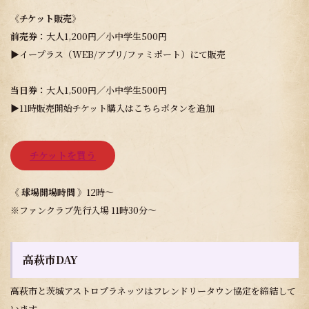
《チケット販売》
前売券：
大人1,200円／小中学生500円
▶イープラス（WEB/アプリ/ファミポート）にて販売
当日券：
大人1,500円／小中学生500円
▶11時販売開始チケット購入はこちらボタンを追加
チケットを買う
《 球場開場時間 》
12時～
※ファンクラブ先行入場 11時30分～
高萩市DAY
高萩市と茨城アストロプラネッツはフレンドリータウン協定を締結して
います。