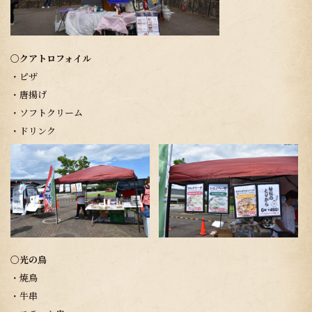
〇クアトロフォイル
・ピザ
・唐揚げ
・ソフトクリーム
・ドリンク
〇光の鳥
・焼鳥
・牛串