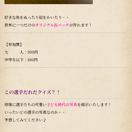
好きな色をぬったり絵をかいたり・・
世界に一つだけの
オリジナル缶バッチ
が作れます！
【参加費】
大 人：300円
中学生以下：100円
この選手だれだクイズ？！
球場に選手たちの可愛い
子ども時代の写真
を掲示いたします！
いったいどの選手の写真なのか・・
予想してみてください♪