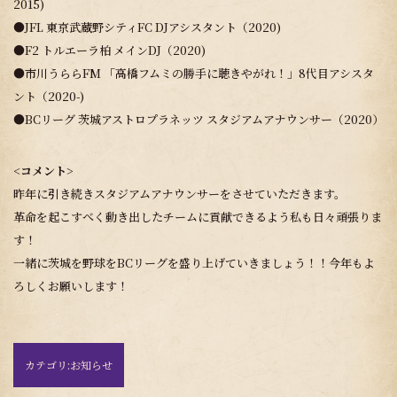
2015)
●JFL 東京武蔵野シティFC DJアシスタント（2020)
●F2 トルエーラ柏 メインDJ（2020)
●市川うららFM 「高橋フムミの勝手に聴きやがれ！」8代目アシスタ
ント（2020-)
●BCリーグ 茨城アストロプラネッツ スタジアムアナウンサー（2020）
<コメント>
昨年に引き続きスタジアムアナウンサーをさせていただきます。
革命を起こすべく動き出したチームに貢献できるよう私も日々頑張りま
す！
一緒に茨城を野球をBCリーグを盛り上げていきましょう！！今年もよ
ろしくお願いします！
カテゴリ:
お知らせ