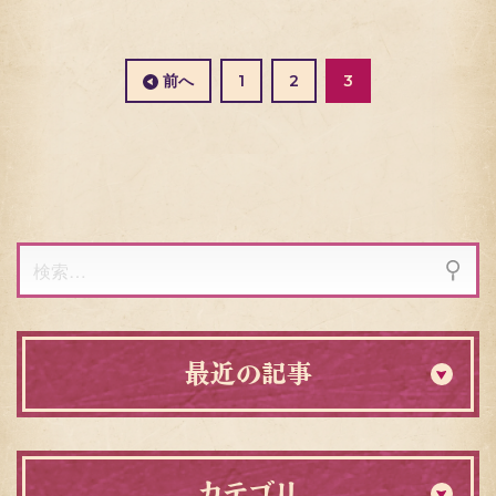
投
稿
の
固
固
前へ
1
2
3
ペ
定
定
ー
ペ
ペ
ジ
ー
ー
送
ジ
ジ
り
検
索:
最近の記事
カテゴリ