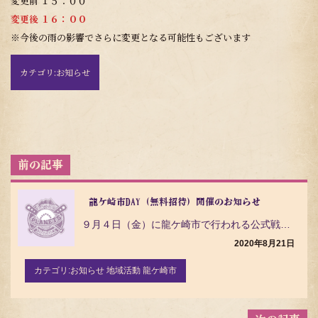
変更前 １５：００
変更後 １６：００
※今後の雨の影響でさらに変更となる可能性もございます
カテゴリ:
お知らせ
投
稿
ナ
ビ
龍ケ崎市DAY（無料招待）開催のお知らせ
ゲ
９月４日（金）に龍ケ崎市で行われる公式戦主催試合を『龍ケ崎市ＤＡＹ』として開催いたします。 試合日程…
ー
シ
2020年8月21日
ョ
ン
カテゴリ:
お知らせ 地域活動 龍ケ崎市