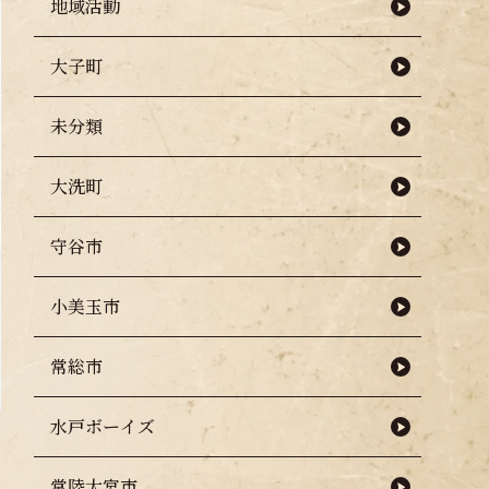
地域活動
大子町
未分類
大洗町
守谷市
小美玉市
常総市
水戸ボーイズ
常陸大宮市