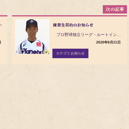
栃木ゴールデンブレーブス @美浦村光と風の丘公園野球場
練習生契約のお知らせ
 VS…
プロ野球独立リーグ・ルートインBCリーグ（Baseball Challenge League）の茨…
日
2020年8月21日
カテゴリ:
お知らせ