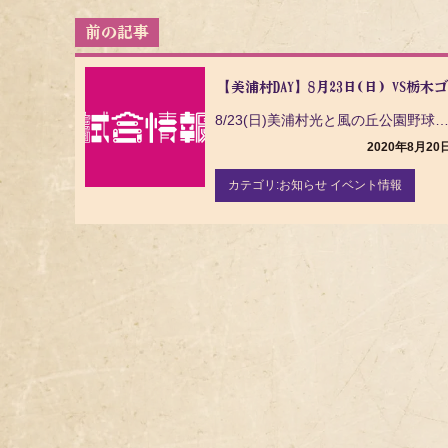
投
稿
ナ
【美浦村DAY】8月23日(日) VS
ビ
ゲ
8/23(日)美浦村光と風の丘公園野球場で開催される 【美浦村DAY】 茨城アストロプラネッツ
ー
2020年8月20
シ
ョ
カテゴリ:
お知らせ イベント情報
ン