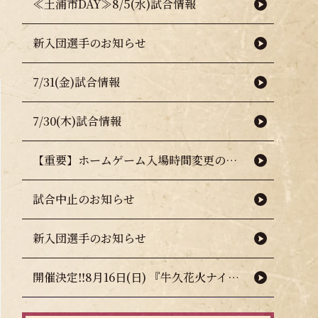
≪土浦市DAY≫8/5(水)試合情報
新入団選手のお知らせ
7/31(金)試合情報
7/30(木)試合情報
【重要】ホームゲーム入場時間変更のお知らせ（熱中症対策について）
試合中止のお知らせ
新入団選手のお知らせ
開催決定‼8月16日(日) 『牛久花火ナイター』🎇🧨