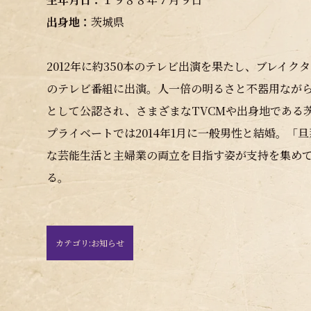
出身地：
茨城県
2012年に約350本のテレビ出演を果たし、ブレイク
のテレビ番組に出演。人一倍の明るさと不器用なが
として公認され、さまざまなTVCMや出身地である
プライベートでは2014年1月に一般男性と結婚。
な芸能生活と主婦業の両立を目指す姿が支持を集め
る。
カテゴリ:
お知らせ