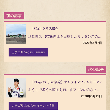
投
稿
ナ
ビ
【VDA】クラス紹介
ゲ
活動理念 【技術向上を目指したり，ダンスの楽しさを学んだりすることはもちろん，挨拶や規律を学び，「社…
ー
シ
2020年5月7日
ョ
ン
カテゴリ:
Vegas Dancers
【Planets Club限定】オンラインファンミーティ
おうちで多くの時間を過ごすファンのみなさまがご自宅からご参加いただけるオンラインイベント『オンライン…
2020年5月11日
カテゴリ:
お知らせ イベント情報