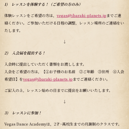
1) レッスンを体験する！（ご希望の方のみ）
体験レッスンをご希望の方は，
vegas@ibaraki-planets.jp
までご連
絡ください。ご参加いただける日程の調整，レッスン場所のご連絡をい
たします。
↓
2) 入会届を提出する！
入会時に提出していただく書類をお渡しします。
入会をご希望の方は，【①お子様のお名前 ②ご年齢 ③住所 ④入会
希望日】を
vegas@ibaraki-planets.jp
までご連絡ください。
ご記入の上，レッスン始めの日までに提出をお願いいたします。
↓
3) レッスンに参加！
Vegas Dance Academyは，2才~高校生までの月謝制のクラスです。