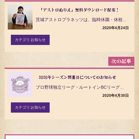
ナ
ビ
「アストロぬりえ」無料ダウンロード配布！
ゲ
茨城アストロプラネッツは、臨時休園・休校になったお子さまや在宅の時間が増えたみなさまに楽しくおうち時…
ー
シ
2020年4月24日
ョ
ン
カテゴリ:
お知らせ
2020年シーズン開幕日についてのお知らせ
プロ野球独立リーグ・ルートインBCリーグ（Baseball Challenge League）の茨城…
2020年4月30日
カテゴリ:
お知らせ
検