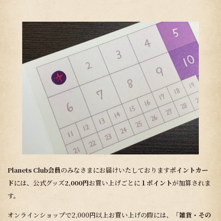
Planets Club会員
のみなさまにお届けいたしております
ポイントカー
ド
には、公式グッズ
2,000円
お買い上げごとに
１ポイント
が加算されま
す。
オンラインショップで2,000円以上お買い上げの際には、
「雑貨・その