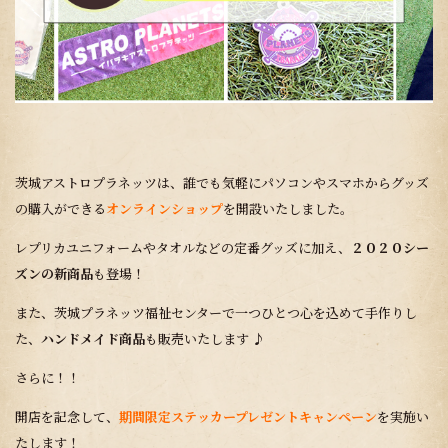
茨城アストロプラネッツ
は、誰でも気軽にパソコンやスマホからグッズ
の購入ができる
オンラインショップ
を開設いたしました。
レプリカユニフォームやタオルなどの定番グッズに加え、
２０２０シー
ズンの新商品
も登場！
また、茨城プラネッツ福祉センターで一つひとつ心を込めて手作りし
た、
ハンドメイド商品
も販売いたします ♪
さらに！！
開店を記念して、
期間限定ステッカープレゼントキャンペーン
を実施い
たします！