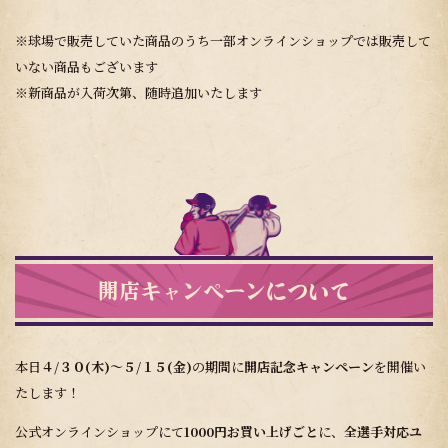
※球場で販売していた商品のうち一部オンラインショップでは販売して
いない商品もございます
※新商品が入荷次第、随時追加いたします
開店キャンペーンについて
本日
４/３０(木)～５/１５(金)
の期間に
開店記念キャンペーン
を開催い
たします！
公式オンラインショップにて
1000円お買い上げごと
に、
全選手対応ユ