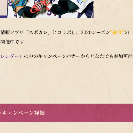
戦情報アプリ
「スポカレ」
とコラボし、2020シーズン
”神８”
の
を開催中です。
カレンダー」
の中の
キャンペーンバナー
からどなたでも参加可能
トキャンペーン詳細