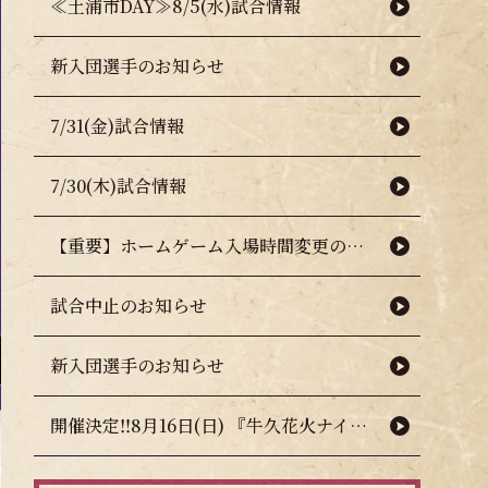
≪土浦市DAY≫8/5(水)試合情報
新入団選手のお知らせ
7/31(金)試合情報
7/30(木)試合情報
【重要】ホームゲーム入場時間変更のお知らせ（熱中症対策について）
試合中止のお知らせ
新入団選手のお知らせ
開催決定‼8月16日(日) 『牛久花火ナイター』🎇🧨