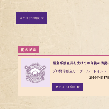
カテゴリ:
お知らせ
投
稿
ナ
緊急事態宣言を受けての今後の活動
ビ
ゲ
プロ野球独立リーグ・ルートインBCリーグ（Baseball Challenge League）の茨城…
ー
2020年4月17
シ
ョ
カテゴリ:
お知らせ
ン