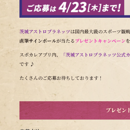
茨城アストロプラネッツ
は国内最大級のスポーツ観
直筆サインボール
が当たる
プレゼントキャンペーン
スポカレアプリ内、
「茨城アストロプラネッツ公式
です ♪
たくさんのご応募お待ちしております！
プレゼン