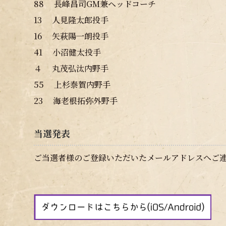
88 長峰昌司GM兼ヘッドコーチ
13 人見隆太郎投手
16 矢萩陽一朗投手
41 小沼健太投手
４ 丸茂弘汰内野手
55 上杉泰賀内野手
23 海老根拓弥外野手
当選発表
ご当選者様のご登録いただいたメールアドレスへご