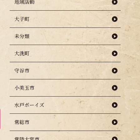
地域活動
大子町
未分類
大洗町
守谷市
小美玉市
水戸ボーイズ
常総市
常陸大宮市