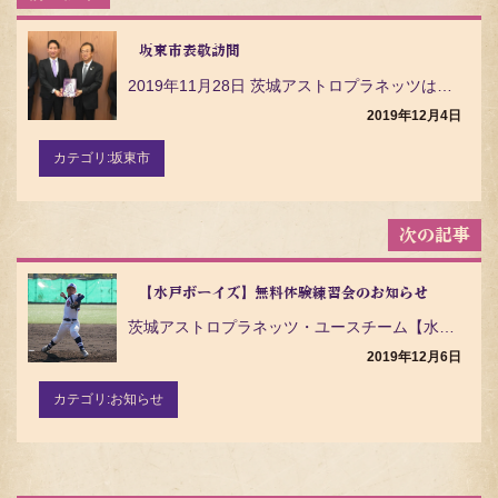
稿
ナ
ビ
坂東市表敬訪問
ゲ
2019年11月28日 茨城アストロプラネッツは、坂東市役所へ表敬訪問し2019年のシーズン報告を行…
ー
シ
2019年12月4日
ョ
ン
カテゴリ:
坂東市
【水戸ボーイズ】無料体験練習会のお知らせ
茨城アストロプラネッツ・ユースチーム【水戸ボーイズ】が 小学6年生～中学3年生を対象とした《無料体験…
2019年12月6日
カテゴリ:
お知らせ