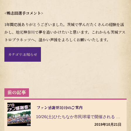
<
鴨志田選手コメント
>
1年間応援ありがとうございました。茨城で学んだたくさんの経験を活
かし、地元神奈川で夢を追いかけたいと思います。これからも茨城アス
トロプラネッツへ、温かい声援をよろしくお願いいたします。
カテゴリ:
お知らせ
投
稿
ナ
ビ
ファン感謝祭2019のご案内
ゲ
10/26(土)ひたちなか市民球場で開催される ファン感謝祭 についてご案内いたします…
ー
シ
2019年10月21日
ョ