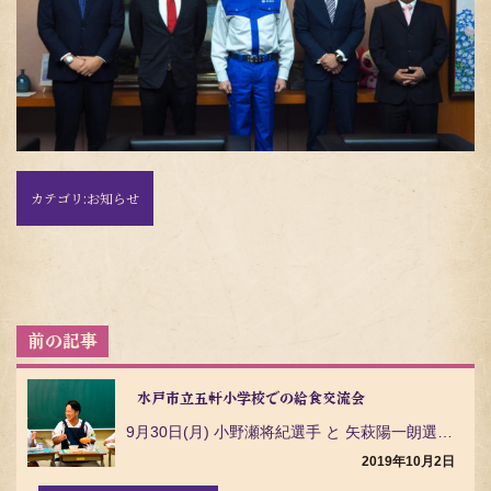
カテゴリ:
お知らせ
投
稿
ナ
ビ
水戸市立五軒小学校での給食交流会
ゲ
9月30日(月) 小野瀬将紀選手 と 矢萩陽一朗選手が水戸市立五軒小学校を訪問し ５学年の児童約50…
ー
シ
2019年10月2日
ョ