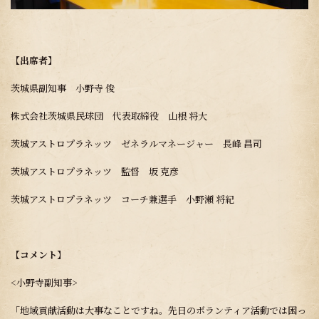
【出席者】
茨城県副知事 小野寺 俊
株式会社茨城県民球団 代表取締役 山根 将大
茨城アストロプラネッツ ゼネラルマネージャー 長峰 昌司
茨城アストロプラネッツ 監督 坂 克彦
茨城アストロプラネッツ コーチ兼選手 小野瀬 将紀
【コメント】
<小野寺副知事>
「地域貢献活動は大事なことですね。先日のボランティア活動では困っ