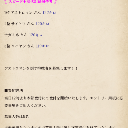
\\ スピード王歴代記録保持者 //
1位
アストロマン さん
122キロ
2位
サイトウ さん
120キロ
ナガミネ さん
120キロ
3位
コバヤシ さん
119キロ
アストロマンを倒す挑戦者を募集します！！
■参加方法
当日12時より本部受付にて受付を開始いたします。エントリー用紙に必
要事項をご記入ください。
募集人数は5名
※先着順となりますので募集人数に達し次第受付を終了いたします。