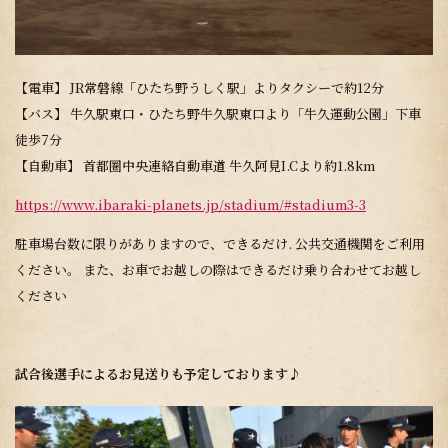
【電車】 JR常磐線「ひたち野うしく駅」よりタクシーで約12分
【バス】 牛久駅東口・ひたち野牛久駅東口より「牛久運動公園」下車
徒歩7分
【自動車】 首都圏中央連絡自動車道 牛久阿見I.Cより約1.8km
https://www.ibaraki-planets.jp/stadium/#stadium3-3
駐車場台数に限りがありますので、できるだけ. 公共交通機関をご利用
ください。 また、お車でお越しの際はできるだけ乗り合わせてお越し
ください
試合後選手によるお見送りも予定しております♪