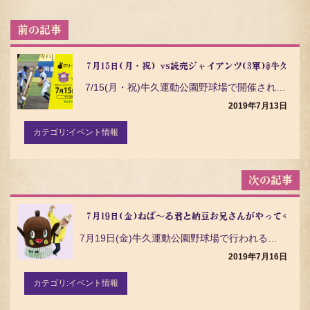
投
稿
ナ
ビ
7月15日(月・祝) vs読売ジャイアンツ(3軍)@牛久運
ゲ
7/15(月・祝)牛久運動公園野球場で開催される 【クリーニング専科DAY】 茨城アス…
ー
シ
2019年7月13日
ョ
ン
カテゴリ:
イベント情報
7月19日(金)ねば～る君と納豆お兄さんがやってくる！
7月19日(金)牛久運動公園野球場で行われる読売ジャイアンツ(3軍) に 納豆の妖精 ねば～る君と…
2019年7月16日
カテゴリ:
イベント情報