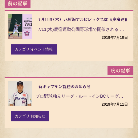
投
稿
ナ
ビ
7月11日(木) vs新潟アルビレックスBC @鹿窪運動公
ゲ
7/11(木)鹿窪運動公園野球場で開催される 茨城アストロプラネッツ VS 新潟アルビ…
ー
シ
2019年7月10日
ョ
ン
カテゴリ:
イベント情報
新キャプテン就任のお知らせ
プロ野球独立リーグ・ルートインBCリーグ（Baseball Challenge League）の茨城…
2019年7月11日
カテゴリ:
お知らせ