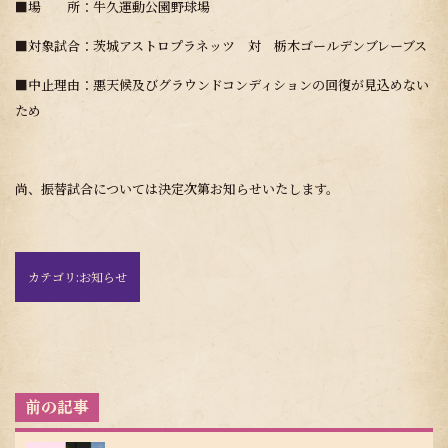
■場 所：牛久運動公園野球場
■対象試合：茨城アストロプラネッツ 対 栃木ゴールデンブレーブス
■中止理由：悪天候及びグラウンドコンディションの回復が見込めない
ため
尚、振替試合については決定次第お知らせいたします。
カテゴリ:
お知らせ
投
稿
ナ