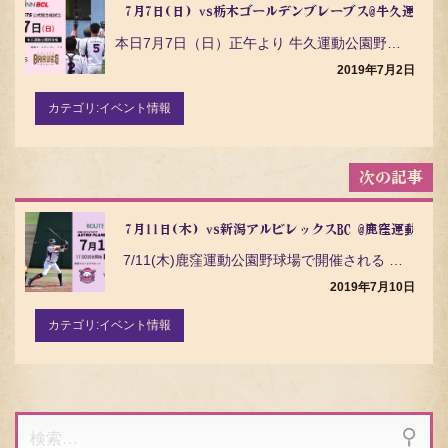
ビ
7月7日(日) vs栃木ゴールデンブレーブス@牛久運動公
ゲ
本日7月7日（日）正午より 牛久運動公園野球場で予定されていた試合は 悪天候によるグラウンドコンディ…
ー
シ
2019年7月2日
ョ
ン
カテゴリ:
イベント情報
7月11日(木) vs新潟アルビレックスBC @鹿窪運動公
7/11(木)鹿窪運動公園野球場で開催される 茨城アストロプラネッツ VS 新潟アルビ…
2019年7月10日
カテゴリ:
イベント情報
検