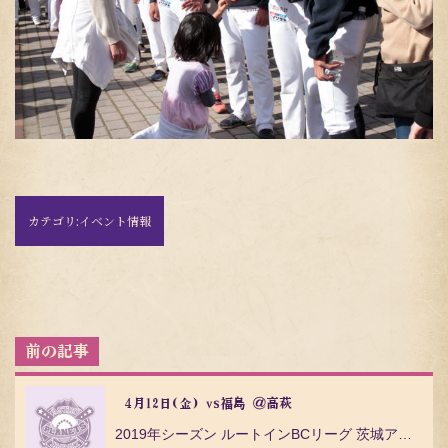
カテゴリ:
イベント情報
投
稿
ナ
ビ
4月12日(金) vs福島 ＠高萩
ゲ
2019年シーズン ルートインBCリーグ 茨城アストロプラネッツ vs 福島レッドホープス １回戦 …
ー