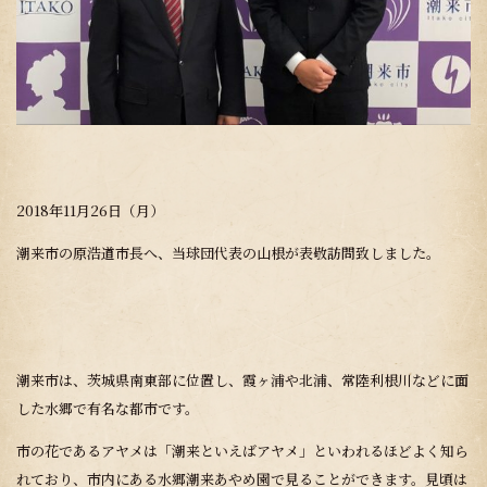
2018年11月26日（月）
潮来市の原浩道市長へ、当球団代表の山根が表敬訪問致しました。
潮来市は、茨城県南東部に位置し、霞ヶ浦や北浦、常陸利根川などに面
した水郷で有名な都市です。
市の花であるアヤメは「潮来といえばアヤメ」といわれるほどよく知ら
れており、市内にある水郷潮来あやめ園で見ることができます。見頃は