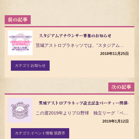
投
稿
ナ
ビ
スタジアムアナウンサー募集のお知らせ
ゲ
茨城アストロプラネッツでは、”スタジアムアナウンサー” 及び “…
ー
シ
2018年11月25日
ョ
ン
カテゴリ:
お知らせ
茨城アストロプラネッツ設立記念パーティー開催のご
この度2019年よりプロ野球 独立リーグ「ベースボールチャレンジリーグ」への参入が決まりました「茨城…
2019年1月12日
カテゴリ:
イベント情報 筑西市