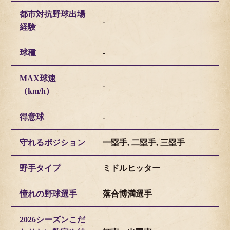
都市対抗野球出場
-
経験
球種
-
MAX球速
-
（km/h）
得意球
-
守れるポジション
一塁手, 二塁手, 三塁手
野手タイプ
ミドルヒッター
憧れの野球選手
落合博満選手
2026シーズンこだ