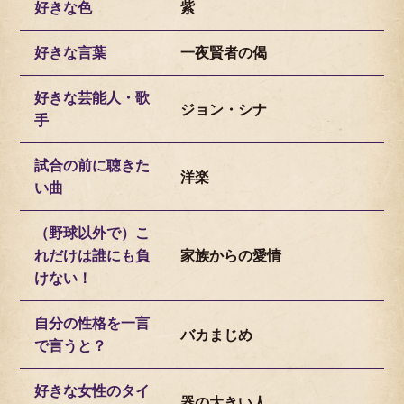
好きな色
紫
好きな言葉
一夜賢者の偈
好きな芸能人・歌
ジョン・シナ
手
試合の前に聴きた
洋楽
い曲
（野球以外で）こ
れだけは誰にも負
家族からの愛情
けない！
自分の性格を一言
バカまじめ
で言うと？
好きな女性のタイ
器の大きい人