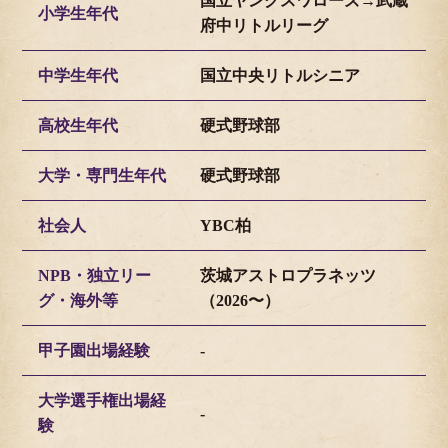
国立ヤングスワローズ→武蔵
小学生年代
府中リトルリーグ
中学生年代
国立中央リトルシニア
高校生年代
硬式野球部
大学・専門生年代
硬式野球部
社会人
YBC柏
NPB・独立リー
茨城アストロプラネッツ
グ・海外等
（2026〜）
甲子園出場経験
-
大学選手権出場経
-
験