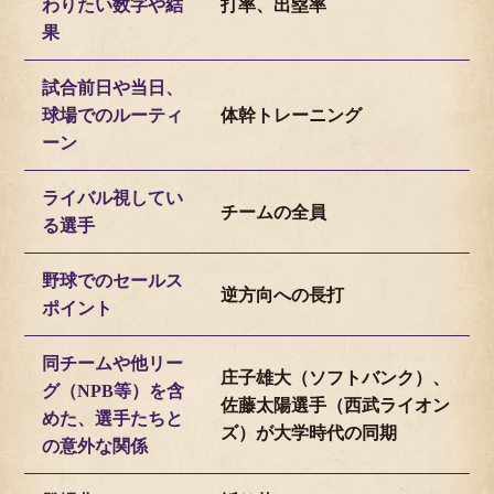
わりたい数字や結
打率、出塁率
果
試合前日や当日、
球場でのルーティ
体幹トレーニング
ーン
ライバル視してい
チームの全員
る選手
野球でのセールス
逆方向への長打
ポイント
同チームや他リー
庄子雄大（ソフトバンク）、
グ（NPB等）を含
佐藤太陽選手（西武ライオン
めた、選手たちと
ズ）が大学時代の同期
の意外な関係