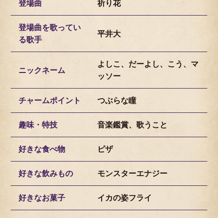
登場曲
祈り花
登場曲を歌ってい
平井大
る歌手
よしこ、だーよし、こう、マ
ニックネーム
ッソー
チャームポイント
つぶらな瞳
趣味・特技
音楽鑑賞、歌うこと
好きな食べ物
ピザ
好きな飲みもの
モンスターエナジー
好きなお菓子
イカの姿フライ