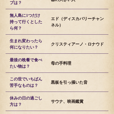
プは？
無人島に1つだけ
エド（ディスカバリーチャン
持って行くとした
ネル）
ら何？
生まれ変わったら
クリスティアーノ・ロナウド
何になりたい？
最後の晩餐で食べ
母の手料理
たい物は？
この世でいちばん
黒板を引っ掻いた音
苦手なものは？
休みの日の過ごし
サウナ、映画鑑賞
方は？