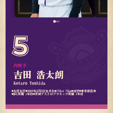
内野手
吉田 浩太朗
Kotaro Yoshida
右投右打
2002年4月8日生まれ
170cm 75kg
AB型
東京都出身
BCL所属 1年目
茨城アストロプラネッツ所属 1年目