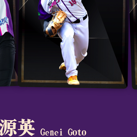
 源英
Genei Goto