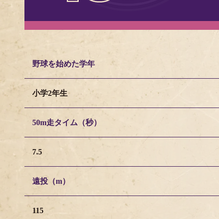
野球を始めた学年
小学2年生
50m走タイム（秒）
7.5
遠投（m）
115