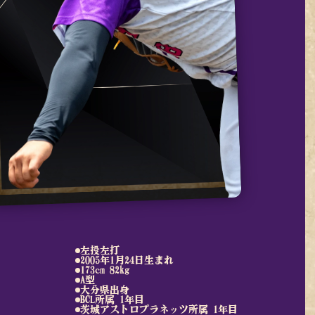
左投左打
2005年1月24日生まれ
173cm 82kg
A型
大分県出身
BCL所属 1年目
茨城アストロプラネッツ所属 1年目