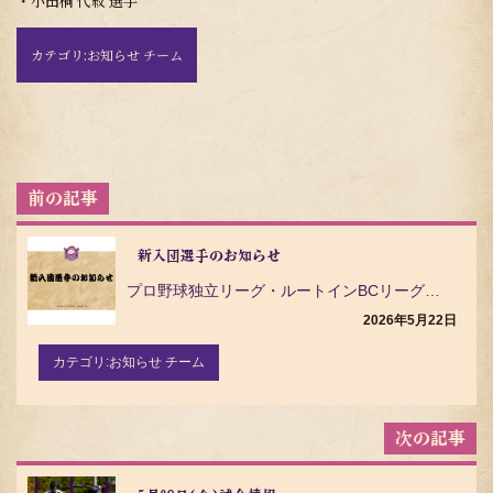
・小田桐 代紋 選手
カテゴリ:
お知らせ チーム
投
稿
ナ
ビ
新入団選手のお知らせ
ゲ
プロ野球独立リーグ・ルートインBCリーグ（ Baseball Challenge League ）の…
ー
シ
2026年5月22日
ョ
ン
カテゴリ:
お知らせ チーム